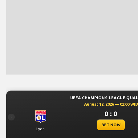
UEFA CH
Au
Previous
Sparta Praha
SK Sturm Graz