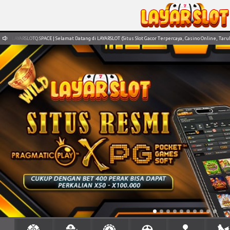
YARSLOTQ.SPACE | Selamat Datang di LAYARSLOT (Situs Slot Gacor Terpercaya, Casino Online, Taruhan B