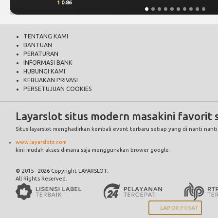
-1
0.96
-0.5
0.95
TENTANG KAMI
BANTUAN
PERATURAN
INFORMASI BANK
HUBUNGI KAMI
KEBIJAKAN PRIVASI
PERSETUJUAN COOKIES
Layarslot situs modern masakini favorit
Situs
layarslot
menghadirkan kembali event terbaru setiap yang di nanti nanti
www.layarslotz.com
kini mudah akses dimana saja menggunakan brower google .
© 2015 - 2026 Copyright LAYARSLOT.
All Rights Reserved.
LAPOR PUSAT