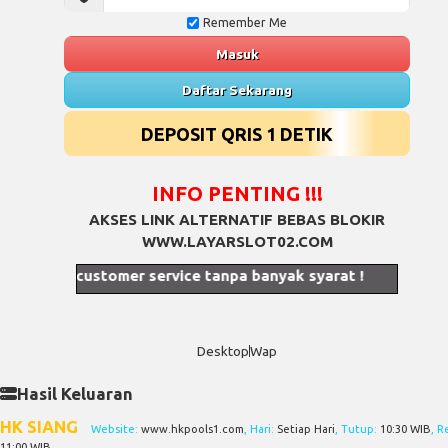
Remember Me
Masuk
Daftar Sekarang
DEPOSIT QRIS 1 DETIK
INFO PENTING !!!
AKSES LINK ALTERNATIF BEBAS BLOKIR
WWW.LAYARSLOT02.COM
claim ke customer service tanpa banyak syarat !
Desktop
Wap
Hasil Keluaran
HK SIANG
Website:
www.hkpools1.com
, Hari:
Setiap Hari
, Tutup:
10:30 WIB
, R
11:00 WIB