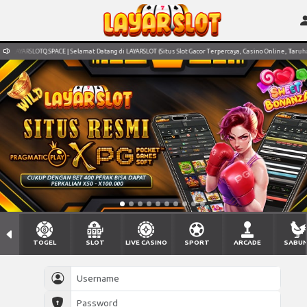
AYARSLOTQ.SPACE | Selamat Datang di LAYARSLOT (Situs Slot Gacor Terpercaya, Casino Online, Taruhan B
TOGEL
SLOT
LIVE CASINO
SPORT
ARCADE
SABU