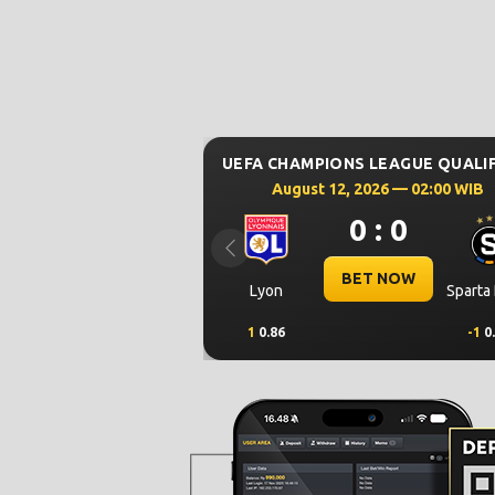
LEAGUE QUALIFIERS
UEFA CHAMPIONS LEAGUE QUALIFI
26 — 01:15 WIB
August 11, 2026 — 22:59 WIB
: 0
0 : 0
Previous
 NOW
BET NOW
Union Sa
Mjallby
Bodo Glimt
Gilloi
-0.5
0.99
0.75
0.82
-0.75
1