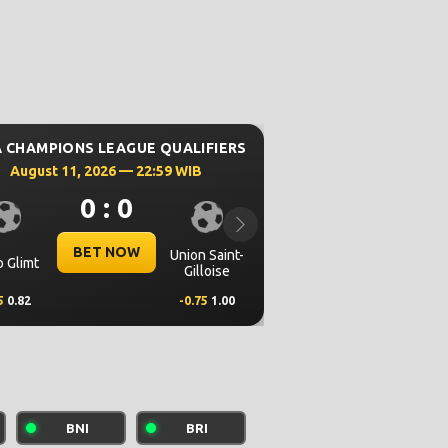
ALL F24 ELITE CLUB FRIENDLY
E-FOOTBALL F24 IN
FRIENDLY
ugust 7, 2026 — 07:45 WIB
August 7, 2026 — 
0 : 0
0 : 0
Next
BET NOW
naco
e-Inter Milan
BET NOW
e-Finland
98
0.00
0.74
-1
-0.75