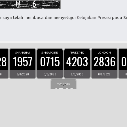
a saya telah membaca dan menyetujui
Kebijakan Privasi
pada Sit
A
SHANGHAI
SINGAPORE
PHUKET 4D
LONDON
28
1957
0715
4203
2836
0
26
6/8/2026
5/8/2026
6/8/2026
6/8/2026
6
MALAYSIA
4549
6/8/2026