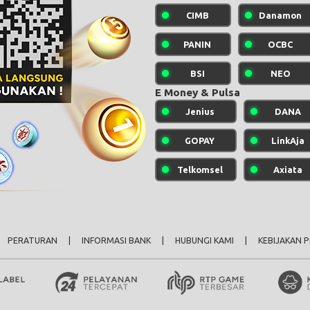
BCA
Mandiri
CIMB
Danamon
PANIN
OCBC
BSI
NEO
E Money & Pulsa
Jenius
DANA
GOPAY
LinkAja
Telkomsel
Axiata
PERATURAN
|
INFORMASI BANK
|
HUBUNGI KAMI
|
KEBIJAKAN P